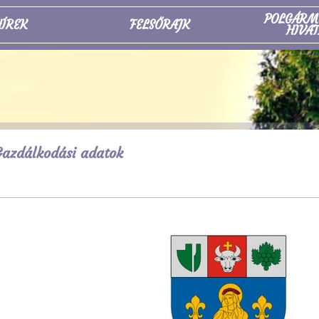
POLGÁRM
ÍREK
FELSŐRAJK
HIVAT
azdálkodási adatok