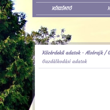
KÖSZÖNTŐ
H
Közérdekű adatok - Alsórajk
/ G
Gazdálkodási adatok