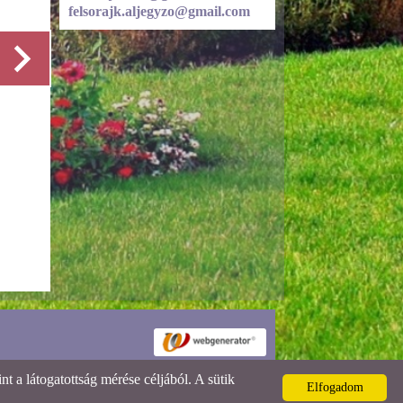
felsorajk.aljegyzo@gmail.com
Részletek
 a látogatottság mérése céljából. A sütik
Elfogadom