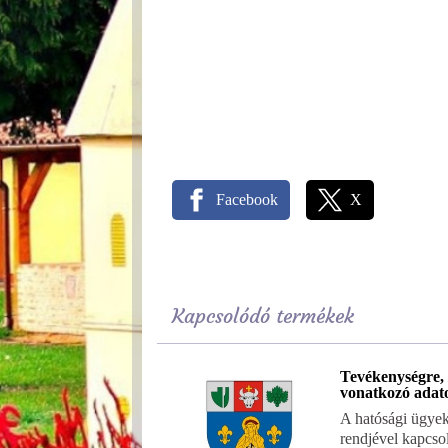
Facebook
X
Kapcsolódó termékek
Tevékenységre,
vonatkozó adat
A hatósági ügyek
rendjével kapcso