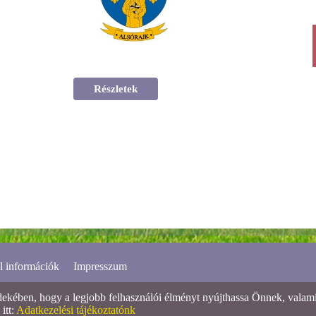
Részletek
l információk
Impresszum
ében, hogy a legjobb felhasználói élményt nyújthassa Önnek, valamint
itt:
Adatkezelési tájékoztatónk