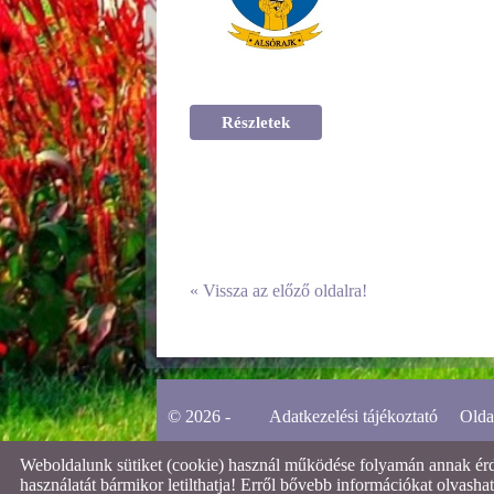
Részletek
«
Vissza az előző oldalra!
© 2026 -
Adatkezelési tájékoztató
Olda
Weboldalunk sütiket (cookie) használ működése folyamán annak érdek
használatát bármikor letilthatja! Erről bővebb információkat olvashat 