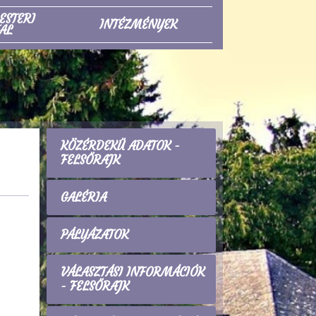
ESTERI
INTÉZMÉNYEK
AL
KÖZÉRDEKŰ ADATOK -
FELSŐRAJK
GALÉRIA
PÁLYÁZATOK
VÁLASZTÁSI INFORMÁCIÓK
- FELSŐRAJK