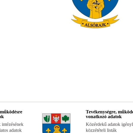
 működésre
Tevékenységre, működ
ok
vonatkozó adatok
 intézésének
Közérdekű adatok igényl
latos adatok
közzétételi listák