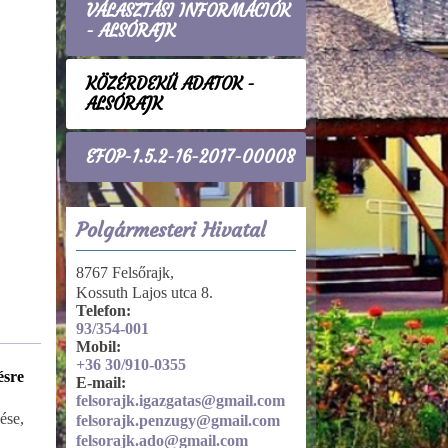
VÁLASZTÁSI INFORMÁCIÓK
- ALSÓRAJK
KÖZÉRDEKŰ ADATOK -
ALSÓRAJK
EFOP-1.5.2-16-2017-00008
Polgármesteri Hivatal
8767 Felsőrajk,
Kossuth Lajos utca 8.
Telefon:
93/354-001
Mobil:
+36 30/910-0355
ésre
Tevékenységre, működésre
E-mail:
vonatkozó adatok
felsorajk.igazgatas@gmail.com
ése,
Nyilvántartások, nyilvános
felsorajk.penzugy@gmail.com
kiadványok
felsorajk.ado@gmail.com