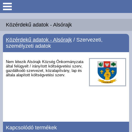
Keresés
Köszöntő
Közérdekű adatok - Alsórajk
Közérdekű adatok - Alsórajk
/ Szervezeti,
Hírek
személyzeti adatok
Felsőrajk
Nem létezik Alsórajk Község Önkormányzata
által felügyelt / irányított költségvetési szerv,
gazdálkodó szervezet, közalapítvány, lap és
Polgármesteri Hivatal
általa alapított költségvetési szerv.
Intézmények
Közérdekű adatok -
Felsőrajk
Galéria
Kapcsolódó termékek