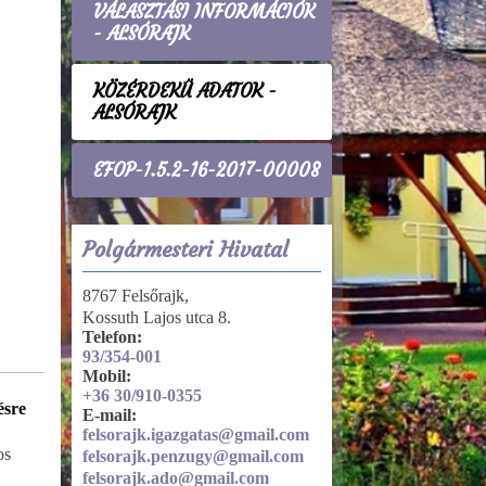
VÁLASZTÁSI INFORMÁCIÓK
- ALSÓRAJK
KÖZÉRDEKŰ ADATOK -
ALSÓRAJK
EFOP-1.5.2-16-2017-00008
Polgármesteri Hivatal
8767 Felsőrajk,
Kossuth Lajos utca 8.
Telefon:
93/354-001
Mobil:
+36 30/910-0355
ésre
Tevékenységre, működésre
E-mail:
vonatkozó adatok
felsorajk.igazgatas@gmail.com
os
Közszolgáltatások
felsorajk.penzugy@gmail.com
felsorajk.ado@gmail.com