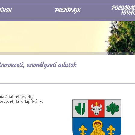
POLGÁRM
ÍREK
FELSŐRAJK
HIVAT
zervezeti, személyzeti adatok
által felügyelt /
zervezet, közalapítvány,