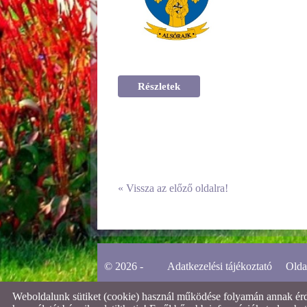
Részletek
«
Vissza az előző oldalra!
© 2026 -
Adatkezelési tájékoztató
Olda
Weboldalunk sütiket (cookie) használ működése folyamán annak érdek