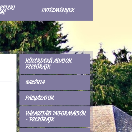
ESTERI
INTÉZMÉNYEK
AL
KÖZÉRDEKŰ ADATOK -
FELSŐRAJK
GALÉRIA
PÁLYÁZATOK
VÁLASZTÁSI INFORMÁCIÓK
- FELSŐRAJK