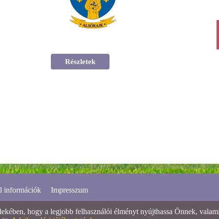
Részletek
l információk
Impresszum
ében, hogy a legjobb felhasználói élményt nyújthassa Önnek, valamint