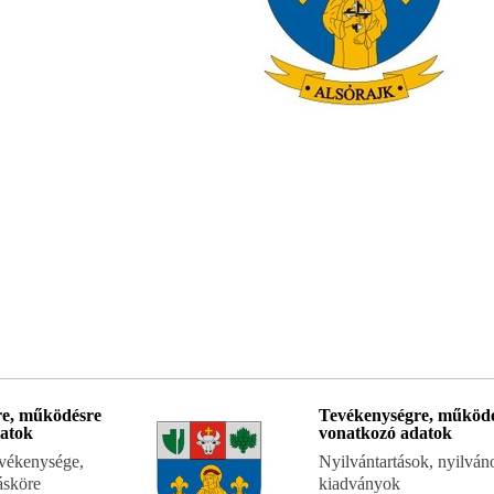
re, működésre
Tevékenységre, működ
atok
vonatkozó adatok
evékenysége,
Nyilvántartások, nyilván
tásköre
kiadványok