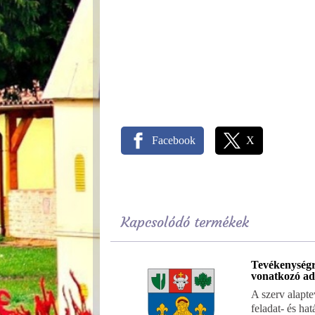
Facebook
X
Kapcsolódó termékek
Tevékenység
vonatkozó ad
A szerv alapt
feladat- és ha