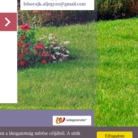
felsorajk.aljegyzo@gmail.com
Részletek
 a látogatottság mérése céljából. A sütik
Elfogadom