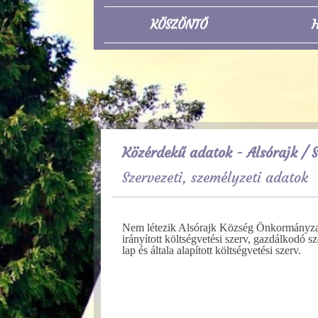
KÖSZÖNTŐ
H
Közérdekű adatok - Alsórajk
/ S
Szervezeti, személyzeti adatok
Nem létezik Alsórajk Község Önkormányzata 
irányított költségvetési szerv, gazdálkodó s
lap és általa alapított költségvetési szerv.