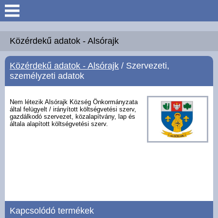
Keresés
Köszöntő
Közérdekű adatok - Alsórajk
Közérdekű adatok - Alsórajk
/ Szervezeti,
Hírek
személyzeti adatok
Felsőrajk
Nem létezik Alsórajk Község Önkormányzata
által felügyelt / irányított költségvetési szerv,
gazdálkodó szervezet, közalapítvány, lap és
Polgármesteri Hivatal
általa alapított költségvetési szerv.
Intézmények
Közérdekű adatok -
Felsőrajk
Galéria
Kapcsolódó termékek