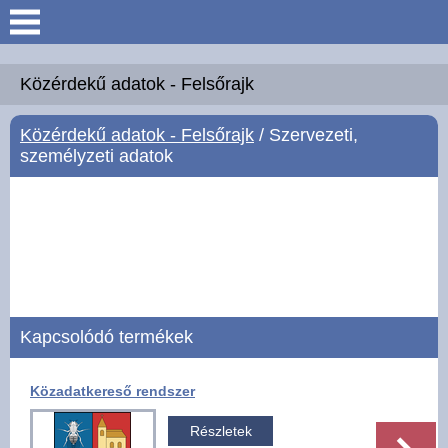
Keresés
Köszöntő
Közérdekű adatok - Felsőrajk
Közérdekű adatok - Felsőrajk
/ Szervezeti,
Hírek
személyzeti adatok
Felsőrajk
Polgármesteri Hivatal
Intézmények
Kapcsolódó termékek
Közérdekű adatok -
Felsőrajk
Közadatkereső rendszer
Galéria
Részletek