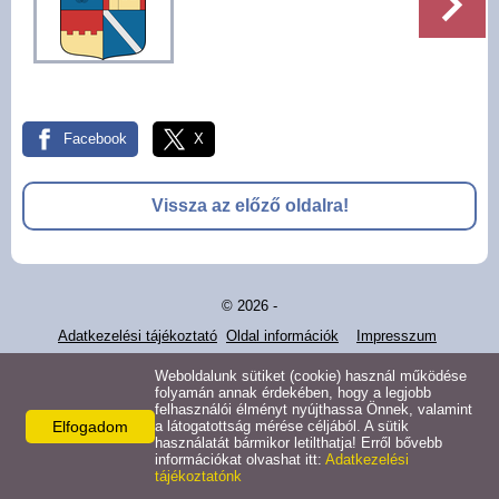
Pályázatok
Választási információk -
Felsőrajk
Facebook
X
Választási információk -
Alsórajk
Vissza az előző oldalra!
Közérdekű adatok -
Alsórajk
© 2026 -
EFOP-1.5.2-16-2017-00008
Adatkezelési tájékoztató
Oldal információk
Impresszum
Weboldalunk sütiket (cookie) használ működése
folyamán annak érdekében, hogy a legjobb
felhasználói élményt nyújthassa Önnek, valamint
Elfogadom
a látogatottság mérése céljából. A sütik
használatát bármikor letilthatja! Erről bővebb
információkat olvashat itt:
Adatkezelési
tájékoztatónk