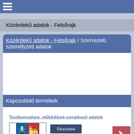
Keresés
Köszöntő
Közérdekű adatok - Felsőrajk
Közérdekű adatok - Felsőrajk
/ Szervezeti,
Hírek
személyzeti adatok
Felsőrajk
Polgármesteri Hivatal
Intézmények
Kapcsolódó termékek
Közérdekű adatok -
Felsőrajk
Tevékenységre, működésre vonatkozó adatok
Galéria
Részletek