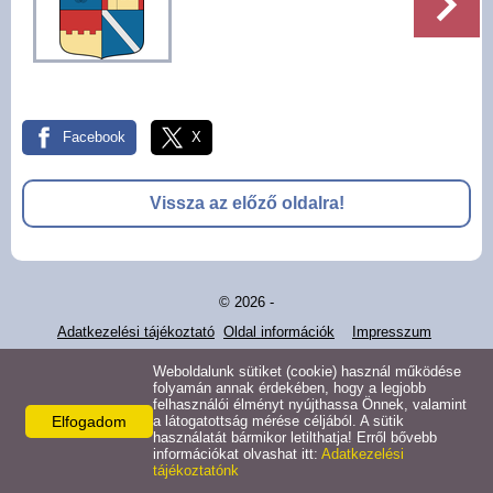
Pályázatok
Választási információk -
Felsőrajk
Facebook
X
Választási információk -
Alsórajk
Vissza az előző oldalra!
Közérdekű adatok -
Alsórajk
© 2026 -
EFOP-1.5.2-16-2017-00008
Adatkezelési tájékoztató
Oldal információk
Impresszum
Weboldalunk sütiket (cookie) használ működése
folyamán annak érdekében, hogy a legjobb
felhasználói élményt nyújthassa Önnek, valamint
Elfogadom
a látogatottság mérése céljából. A sütik
használatát bármikor letilthatja! Erről bővebb
információkat olvashat itt:
Adatkezelési
tájékoztatónk