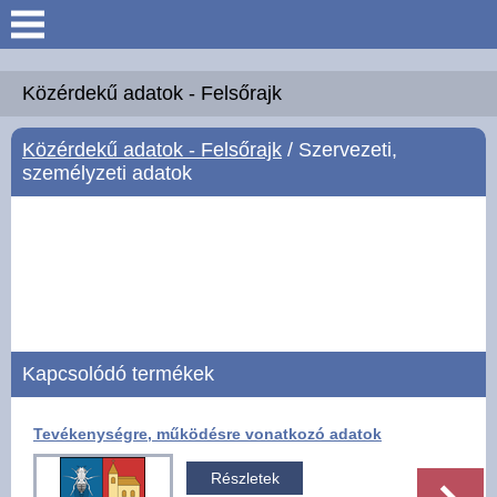
Keresés
Köszöntő
Közérdekű adatok - Felsőrajk
Közérdekű adatok - Felsőrajk
/ Szervezeti,
Hírek
személyzeti adatok
Felsőrajk
Polgármesteri Hivatal
Intézmények
Kapcsolódó termékek
Közérdekű adatok -
Felsőrajk
Tevékenységre, működésre vonatkozó adatok
Galéria
Részletek