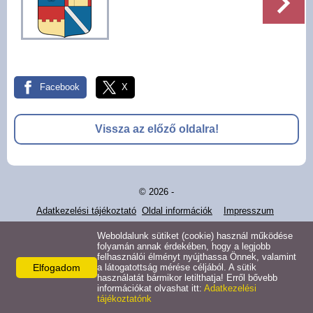
Pályázatok
Választási információk -
Felsőrajk
Facebook
X
Választási információk -
Alsórajk
Vissza az előző oldalra!
Közérdekű adatok -
Alsórajk
© 2026 -
EFOP-1.5.2-16-2017-00008
Adatkezelési tájékoztató
Oldal információk
Impresszum
Weboldalunk sütiket (cookie) használ működése
folyamán annak érdekében, hogy a legjobb
felhasználói élményt nyújthassa Önnek, valamint
Elfogadom
a látogatottság mérése céljából. A sütik
használatát bármikor letilthatja! Erről bővebb
információkat olvashat itt:
Adatkezelési
tájékoztatónk