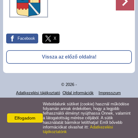
Pályázatok
Választási információk -
Felsőrajk
Facebook
X
Választási információk -
Alsórajk
Vissza az előző oldalra!
Közérdekű adatok -
Alsórajk
© 2026 -
EFOP-1.5.2-16-2017-00008
Adatkezelési tájékoztató
Oldal információk
Impresszum
Weboldalunk sütiket (cookie) használ működése
folyamán annak érdekében, hogy a legjobb
felhasználói élményt nyújthassa Önnek, valamint
Elfogadom
a látogatottság mérése céljából. A sütik
használatát bármikor letilthatja! Erről bővebb
információkat olvashat itt:
Adatkezelési
tájékoztatónk