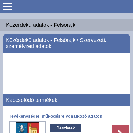
Keresés
Köszöntő
Közérdekű adatok - Felsőrajk
Közérdekű adatok - Felsőrajk
/ Szervezeti,
Hírek
személyzeti adatok
Felsőrajk
Polgármesteri Hivatal
Intézmények
Kapcsolódó termékek
Közérdekű adatok -
Felsőrajk
Tevékenységre, működésre vonatkozó adatok
Galéria
Részletek