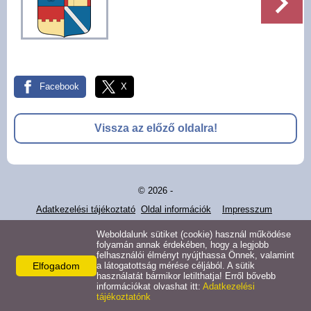
Pályázatok
Választási információk -
Felsőrajk
Facebook
X
Választási információk -
Alsórajk
Vissza az előző oldalra!
Közérdekű adatok -
Alsórajk
© 2026 -
EFOP-1.5.2-16-2017-00008
Adatkezelési tájékoztató
Oldal információk
Impresszum
Weboldalunk sütiket (cookie) használ működése
folyamán annak érdekében, hogy a legjobb
felhasználói élményt nyújthassa Önnek, valamint
Elfogadom
a látogatottság mérése céljából. A sütik
használatát bármikor letilthatja! Erről bővebb
információkat olvashat itt:
Adatkezelési
tájékoztatónk