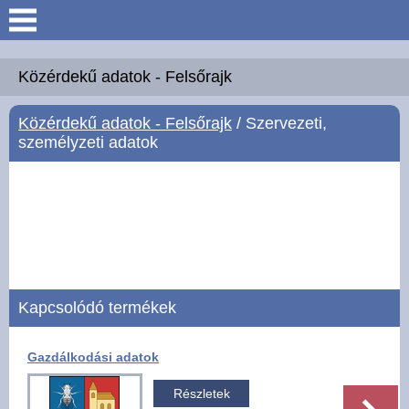
Keresés
Köszöntő
Közérdekű adatok - Felsőrajk
Közérdekű adatok - Felsőrajk
/ Szervezeti,
Hírek
személyzeti adatok
Felsőrajk
Polgármesteri Hivatal
Intézmények
Kapcsolódó termékek
Közérdekű adatok -
Felsőrajk
Gazdálkodási adatok
Galéria
Részletek