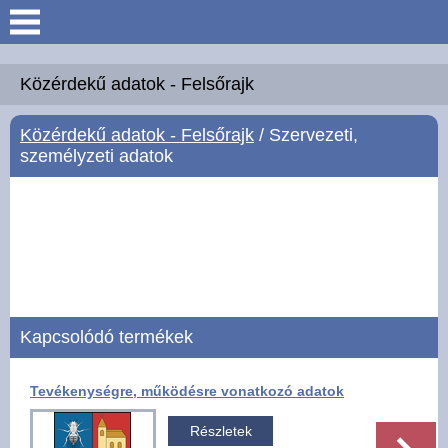
Keresés
Köszöntő
Közérdekű adatok - Felsőrajk
Közérdekű adatok - Felsőrajk
/ Szervezeti,
Hírek
személyzeti adatok
Felsőrajk
Polgármesteri Hivatal
Intézmények
Kapcsolódó termékek
Közérdekű adatok -
Felsőrajk
Tevékenységre, működésre vonatkozó adatok
Galéria
Részletek