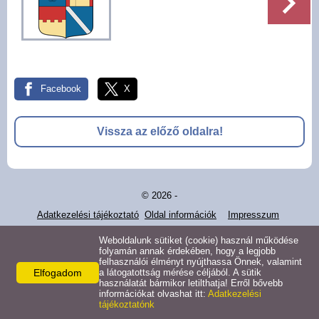
Pályázatok
Választási információk -
Felsőrajk
Facebook
X
Választási információk -
Alsórajk
Vissza az előző oldalra!
Közérdekű adatok -
Alsórajk
© 2026 -
EFOP-1.5.2-16-2017-00008
Adatkezelési tájékoztató
Oldal információk
Impresszum
Weboldalunk sütiket (cookie) használ működése
folyamán annak érdekében, hogy a legjobb
felhasználói élményt nyújthassa Önnek, valamint
Elfogadom
a látogatottság mérése céljából. A sütik
használatát bármikor letilthatja! Erről bővebb
információkat olvashat itt:
Adatkezelési
tájékoztatónk