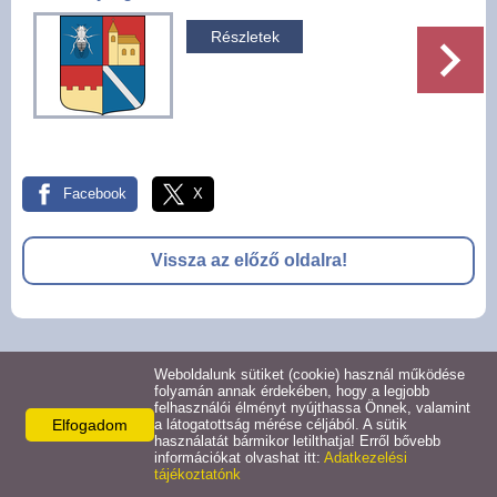
Pályázatok
Részletek
Választási információk -
Felsőrajk
Választási információk -
Alsórajk
Facebook
X
Közérdekű adatok -
Vissza az előző oldalra!
Alsórajk
EFOP-1.5.2-16-2017-00008
© 2026 -
Weboldalunk sütiket (cookie) használ működése
Adatkezelési tájékoztató
Oldal információk
Impresszum
folyamán annak érdekében, hogy a legjobb
felhasználói élményt nyújthassa Önnek, valamint
Elfogadom
a látogatottság mérése céljából. A sütik
használatát bármikor letilthatja! Erről bővebb
információkat olvashat itt:
Adatkezelési
tájékoztatónk