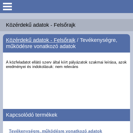
Keresés
Köszöntő
Közérdekű adatok - Felsőrajk
Közérdekű adatok - Felsőrajk
/ Tevékenységre,
Hírek
működésre vonatkozó adatok
Felsőrajk
A közfeladatot ellátó szerv által kiírt pályázatok szakmai leírása, azok
eredményei és
indokolásuk: nem releváns
Polgármesteri Hivatal
Intézmények
Közérdekű adatok -
Felsőrajk
Kapcsolódó termékek
Galéria
Tevékenységre, működésre vonatkozó adatok