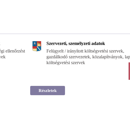
k
Szervezeti, személyzeti adatok
égi ellenőrzést
Felügyelt / irányított költségvetési szervek,
vek
gazdálkodó szervezetek, közalapítványok, la
költségvetési szervek
Részletek