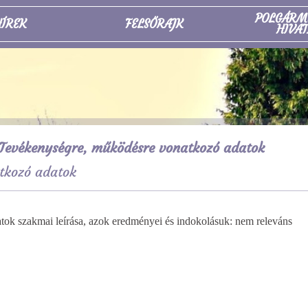
POLGÁRM
ÍREK
FELSŐRAJK
HIVAT
Tevékenységre, működésre vonatkozó adatok
tkozó adatok
ázatok szakmai leírása, azok eredményei és
indokolásuk: nem releváns