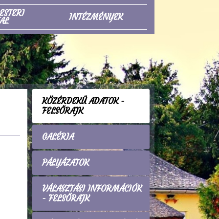
ESTERI
INTÉZMÉNYEK
AL
KÖZÉRDEKŰ ADATOK -
FELSŐRAJK
GALÉRIA
PÁLYÁZATOK
VÁLASZTÁSI INFORMÁCIÓK
- FELSŐRAJK