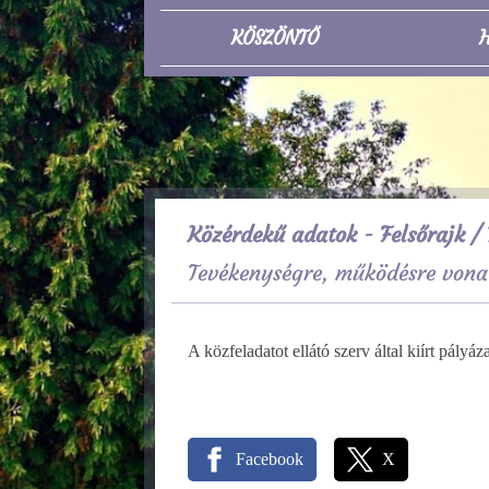
KÖSZÖNTŐ
H
Közérdekű adatok - Felsőrajk
/ 
Tevékenységre, működésre vona
A közfeladatot ellátó szerv által kiírt pály
Facebook
X