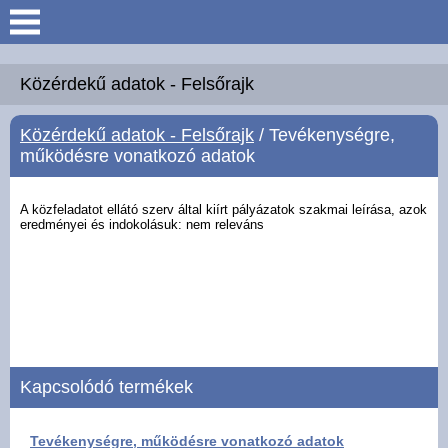
Keresés
Köszöntő
Közérdekű adatok - Felsőrajk
Közérdekű adatok - Felsőrajk
/ Tevékenységre,
Hírek
működésre vonatkozó adatok
Felsőrajk
A közfeladatot ellátó szerv által kiírt pályázatok szakmai leírása, azok
eredményei és
indokolásuk: nem releváns
Polgármesteri Hivatal
Intézmények
Közérdekű adatok -
Felsőrajk
Kapcsolódó termékek
Galéria
Tevékenységre, működésre vonatkozó adatok