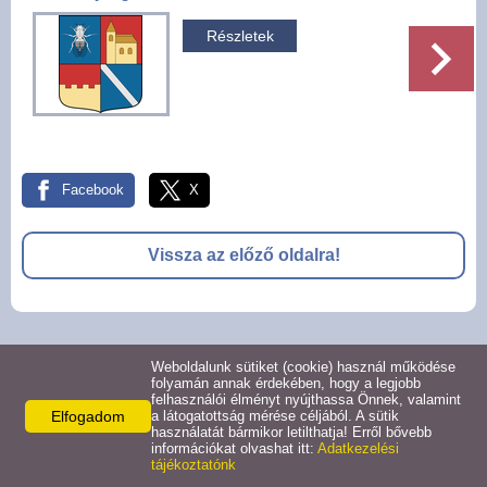
Pályázatok
Részletek
Választási információk -
Felsőrajk
Választási információk -
Alsórajk
Facebook
X
Közérdekű adatok -
Vissza az előző oldalra!
Alsórajk
EFOP-1.5.2-16-2017-00008
© 2026 -
Weboldalunk sütiket (cookie) használ működése
Adatkezelési tájékoztató
Oldal információk
Impresszum
folyamán annak érdekében, hogy a legjobb
felhasználói élményt nyújthassa Önnek, valamint
Elfogadom
a látogatottság mérése céljából. A sütik
használatát bármikor letilthatja! Erről bővebb
információkat olvashat itt:
Adatkezelési
tájékoztatónk