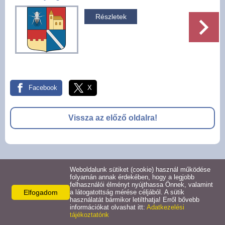
Pályázatok
Részletek
Választási információk -
Felsőrajk
Választási információk -
Alsórajk
Facebook
X
Közérdekű adatok -
Vissza az előző oldalra!
Alsórajk
EFOP-1.5.2-16-2017-00008
© 2026 -
Weboldalunk sütiket (cookie) használ működése
Adatkezelési tájékoztató
Oldal információk
Impresszum
folyamán annak érdekében, hogy a legjobb
felhasználói élményt nyújthassa Önnek, valamint
Elfogadom
a látogatottság mérése céljából. A sütik
használatát bármikor letilthatja! Erről bővebb
információkat olvashat itt:
Adatkezelési
tájékoztatónk