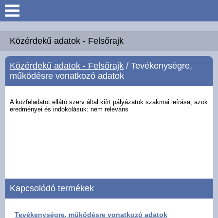
Keresés
Köszöntő
Közérdekű adatok - Felsőrajk
Közérdekű adatok - Felsőrajk
/ Tevékenységre,
Hírek
működésre vonatkozó adatok
Felsőrajk
A közfeladatot ellátó szerv által kiírt pályázatok szakmai leírása, azok
eredményei és
indokolásuk: nem releváns
Polgármesteri Hivatal
Intézmények
Közérdekű adatok -
Felsőrajk
Kapcsolódó termékek
Galéria
Tevékenységre, működésre vonatkozó adatok