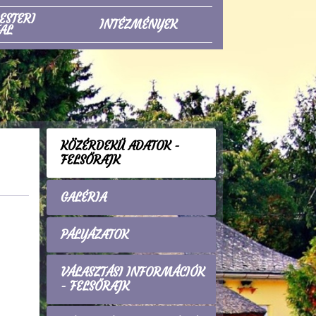
ESTERI
INTÉZMÉNYEK
AL
KÖZÉRDEKŰ ADATOK -
FELSŐRAJK
GALÉRIA
PÁLYÁZATOK
VÁLASZTÁSI INFORMÁCIÓK
- FELSŐRAJK