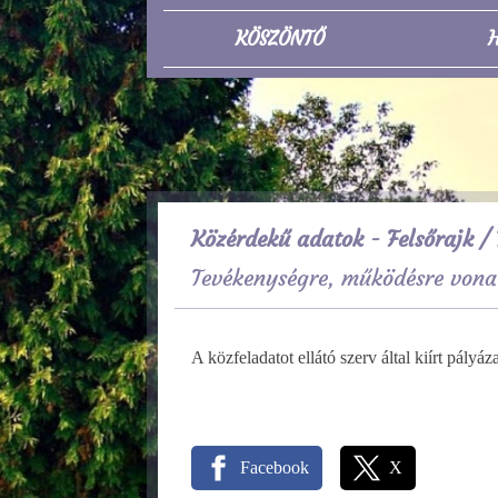
KÖSZÖNTŐ
H
Közérdekű adatok - Felsőrajk
/ 
Tevékenységre, működésre vona
A közfeladatot ellátó szerv által kiírt pály
Facebook
X