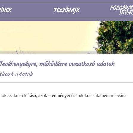
POLGÁRM
ÍREK
FELSŐRAJK
HIVAT
Tevékenységre, működésre vonatkozó adatok
tkozó adatok
ázatok szakmai leírása, azok eredményei és
indokolásuk: nem releváns