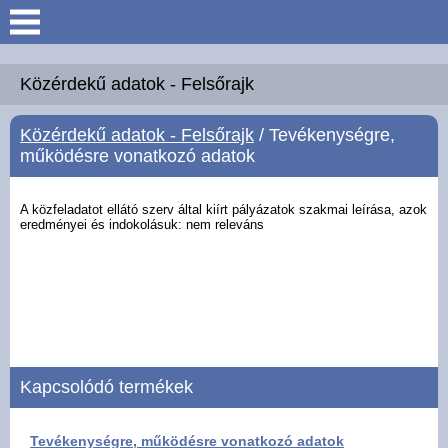
Keresés
Köszöntő
Közérdekű adatok - Felsőrajk
Közérdekű adatok - Felsőrajk
/ Tevékenységre,
Hírek
működésre vonatkozó adatok
Felsőrajk
A közfeladatot ellátó szerv által kiírt pályázatok szakmai leírása, azok
eredményei és
indokolásuk: nem releváns
Polgármesteri Hivatal
Intézmények
Közérdekű adatok -
Felsőrajk
Kapcsolódó termékek
Galéria
Tevékenységre, működésre vonatkozó adatok