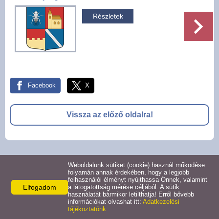
Pályázatok
Részletek
Választási információk -
Felsőrajk
Választási információk -
Alsórajk
Facebook
X
Közérdekű adatok -
Vissza az előző oldalra!
Alsórajk
EFOP-1.5.2-16-2017-00008
© 2026 -
Weboldalunk sütiket (cookie) használ működése
Adatkezelési tájékoztató
Oldal információk
Impresszum
folyamán annak érdekében, hogy a legjobb
felhasználói élményt nyújthassa Önnek, valamint
Elfogadom
a látogatottság mérése céljából. A sütik
használatát bármikor letilthatja! Erről bővebb
információkat olvashat itt:
Adatkezelési
tájékoztatónk