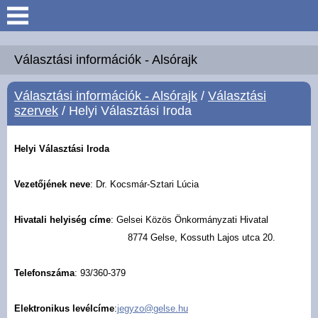
Keresés
Köszöntő
Választási információk - Alsórajk
Választási információk - Alsórajk
/
Választási
Hírek
szervek
/ Helyi Választási Iroda
Felsőrajk
Helyi Választási Iroda
Polgármesteri Hivatal
Vezetőjének neve
: Dr. Kocsmár-Sztari Lúcia
Intézmények
Hivatali helyiség címe
: Gelsei Közös Önkormányzati Hivatal
8774 Gelse, Kossuth Lajos utca 20.
Közérdekű adatok -
Felsőrajk
Telefonszáma
: 93/360-379
Galéria
Elektronikus levélcíme
:
jegyzo@gelse.hu