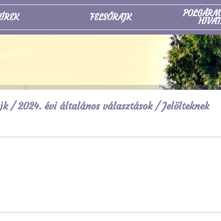
POLGÁRM
ÍREK
FELSŐRAJK
HIVAT
jk
/
2024. évi általános választások
/ Jelölteknek