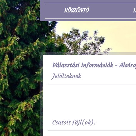
KÖSZÖNTŐ
H
Választási információk - Alsóra
Jelölteknek
Csatolt fájl(ok):