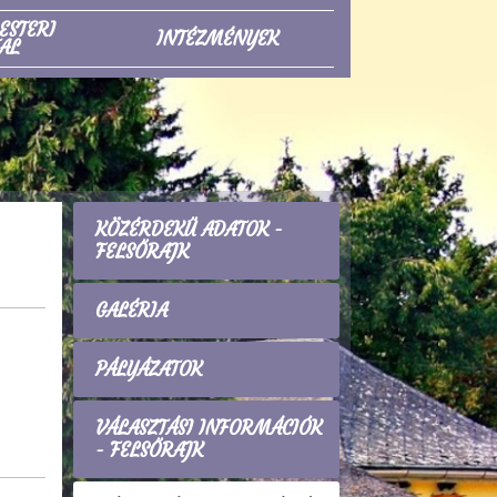
ESTERI
INTÉZMÉNYEK
AL
KÖZÉRDEKŰ ADATOK -
FELSŐRAJK
GALÉRIA
PÁLYÁZATOK
VÁLASZTÁSI INFORMÁCIÓK
- FELSŐRAJK