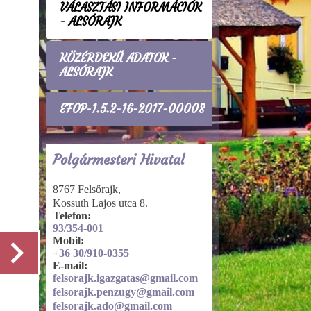
VÁLASZTÁSI INFORMÁCIÓK
- ALSÓRAJK
KÖZÉRDEKŰ ADATOK -
ALSÓRAJK
EFOP-1.5.2-16-2017-00008
Polgármesteri Hivatal
Helyi Választási Iroda
8767 Felsőrajk,
Kossuth Lajos utca 8.
Helyi Választási Iroda
Telefon:
93/354-001
Mobil:
+36 30/910-0355
E-mail:
felsorajk.igazgatas@gmail.com
felsorajk.penzugy@gmail.com
Részletek
felsorajk.ado@gmail.com