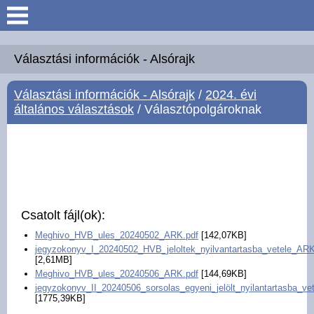
Keresés
Köszöntő
Választási információk - Alsórajk
Választási információk - Alsórajk
/
2024. évi
Hírek
általános választások
/ Választópolgároknak
Felsőrajk
Polgármesteri Hivatal
Intézmények
Csatolt fájl(ok):
Meghivo_HVB_ules_20240502_ARK.pdf
[142,07KB]
Közérdekű adatok -
jegyzokonyv_I_20240502_HVB_jeloltek_nyilvantartasba_vetele_ARK
Felsőrajk
[2,61MB]
Meghivo_HVB_ules_20240506_ARK.pdf
[144,69KB]
jegyzokonyv_II_20240506_sorsolas_egyeni_jelölt_nyilantartasba_vet
Galéria
[1775,39KB]