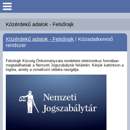
Keresés
Köszöntő
Közérdekű adatok - Felsőrajk
Közérdekű adatok - Felsőrajk
/ Közadatkereső
Hírek
rendszer
Felsőrajk
Felsőrajk Község Önkormányzata rendeletei elektronikus formában
megtalálhatóak a Nemzeti Jogszabálytár felületén. Kérjük kattintson a
logóra, amely a vonatkozó oldalra navigálja.
Polgármesteri Hivatal
Intézmények
Közérdekű adatok -
Felsőrajk
Galéria