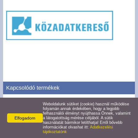
Pályázatok
Választási információk -
Felsőrajk
Választási információk -
Alsórajk
Közérdekű adatok -
Alsórajk
Kapcsolódó termékek
EFOP-1.5.2-16-2017-00008
Weboldalunk sütiket (cookie) használ működése
Tevékenységre, működésre vonatkozó adatok
folyamán annak érdekében, hogy a legjobb
felhasználói élményt nyújthassa Önnek, valamint
Részletek
Elfogadom
a látogatottság mérése céljából. A sütik
használatát bármikor letilthatja! Erről bővebb
információkat olvashat itt:
Adatkezelési
tájékoztatónk