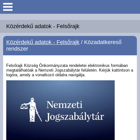
Keresés
Köszöntő
Közérdekű adatok - Felsőrajk
Közérdekű adatok - Felsőrajk
/ Közadatkereső
Hírek
rendszer
Felsőrajk
Felsőrajk Község Önkormányzata rendeletei elektronikus formában
megtalálhatóak a Nemzeti Jogszabálytár felületén. Kérjük kattintson a
logóra, amely a vonatkozó oldalra navigálja.
Polgármesteri Hivatal
Intézmények
Közérdekű adatok -
Felsőrajk
Galéria