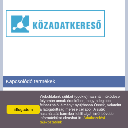
Pályázatok
Választási információk -
Felsőrajk
Választási információk -
Alsórajk
Közérdekű adatok -
Alsórajk
Kapcsolódó termékek
EFOP-1.5.2-16-2017-00008
Weboldalunk sütiket (cookie) használ működése
Tevékenységre, működésre vonatkozó adatok
folyamán annak érdekében, hogy a legjobb
felhasználói élményt nyújthassa Önnek, valamint
Részletek
Elfogadom
a látogatottság mérése céljából. A sütik
használatát bármikor letilthatja! Erről bővebb
információkat olvashat itt:
Adatkezelési
tájékoztatónk