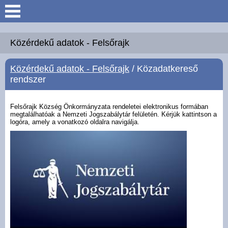
Keresés
Köszöntő
Közérdekű adatok - Felsőrajk
Közérdekű adatok - Felsőrajk
/ Közadatkereső
Hírek
rendszer
Felsőrajk
Felsőrajk Község Önkormányzata rendeletei elektronikus formában
megtalálhatóak a Nemzeti Jogszabálytár felületén. Kérjük kattintson a
logóra, amely a vonatkozó oldalra navigálja.
Polgármesteri Hivatal
Intézmények
Közérdekű adatok -
Felsőrajk
Galéria