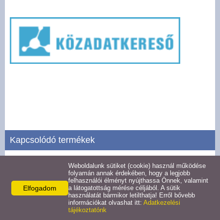
Pályázatok
Választási információk -
Felsőrajk
Választási információk -
Alsórajk
Közérdekű adatok -
Alsórajk
Kapcsolódó termékek
EFOP-1.5.2-16-2017-00008
Weboldalunk sütiket (cookie) használ működése
Szervezeti, személyzeti adatok
folyamán annak érdekében, hogy a legjobb
felhasználói élményt nyújthassa Önnek, valamint
Részletek
Elfogadom
a látogatottság mérése céljából. A sütik
használatát bármikor letilthatja! Erről bővebb
információkat olvashat itt:
Adatkezelési
tájékoztatónk