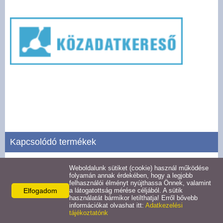
Pályázatok
Választási információk -
Felsőrajk
Választási információk -
Alsórajk
Közérdekű adatok -
Alsórajk
Kapcsolódó termékek
EFOP-1.5.2-16-2017-00008
Weboldalunk sütiket (cookie) használ működése
Tevékenységre, működésre vonatkozó adatok
folyamán annak érdekében, hogy a legjobb
felhasználói élményt nyújthassa Önnek, valamint
Részletek
Elfogadom
a látogatottság mérése céljából. A sütik
használatát bármikor letilthatja! Erről bővebb
információkat olvashat itt:
Adatkezelési
tájékoztatónk