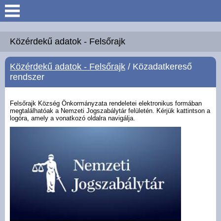
Keresés
Köszöntő
Közérdekű adatok - Felsőrajk
Közérdekű adatok - Felsőrajk
/ Közadatkereső
Hírek
rendszer
Felsőrajk
Felsőrajk Község Önkormányzata rendeletei elektronikus formában
megtalálhatóak a Nemzeti Jogszabálytár felületén. Kérjük kattintson a
logóra, amely a vonatkozó oldalra navigálja.
Polgármesteri Hivatal
Intézmények
Közérdekű adatok -
Felsőrajk
Galéria