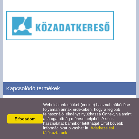
Pályázatok
Választási információk -
Felsőrajk
Választási információk -
Alsórajk
Közérdekű adatok -
Alsórajk
Kapcsolódó termékek
EFOP-1.5.2-16-2017-00008
Weboldalunk sütiket (cookie) használ működése
Gazdálkodási adatok
folyamán annak érdekében, hogy a legjobb
felhasználói élményt nyújthassa Önnek, valamint
Részletek
Elfogadom
a látogatottság mérése céljából. A sütik
használatát bármikor letilthatja! Erről bővebb
információkat olvashat itt:
Adatkezelési
tájékoztatónk