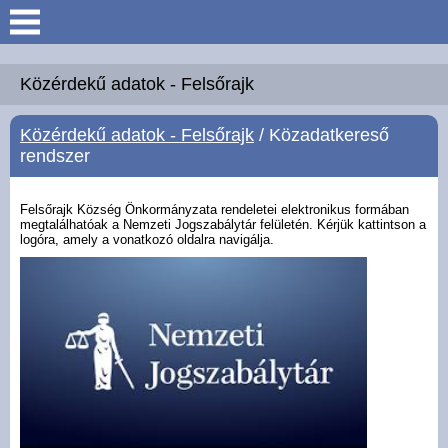
Keresés
Köszöntő
Közérdekű adatok - Felsőrajk
Közérdekű adatok - Felsőrajk
/ Közadatkereső
Hírek
rendszer
Felsőrajk
Felsőrajk Község Önkormányzata rendeletei elektronikus formában
megtalálhatóak a Nemzeti Jogszabálytár felületén. Kérjük kattintson a
logóra, amely a vonatkozó oldalra navigálja.
Polgármesteri Hivatal
Intézmények
Közérdekű adatok -
Felsőrajk
Galéria