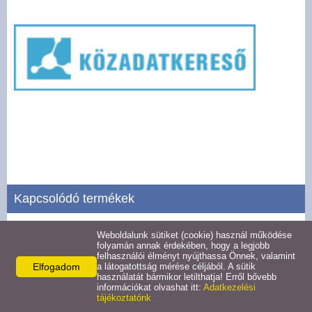
Pályázatok
Választási információk -
Felsőrajk
Választási információk -
Alsórajk
Közérdekű adatok -
Alsórajk
Kapcsolódó termékek
EFOP-1.5.2-16-2017-00008
Weboldalunk sütiket (cookie) használ működése
Tevékenységre, működésre vonatkozó adatok
folyamán annak érdekében, hogy a legjobb
felhasználói élményt nyújthassa Önnek, valamint
Részletek
Elfogadom
a látogatottság mérése céljából. A sütik
használatát bármikor letilthatja! Erről bővebb
információkat olvashat itt:
Adatkezelési
tájékoztatónk