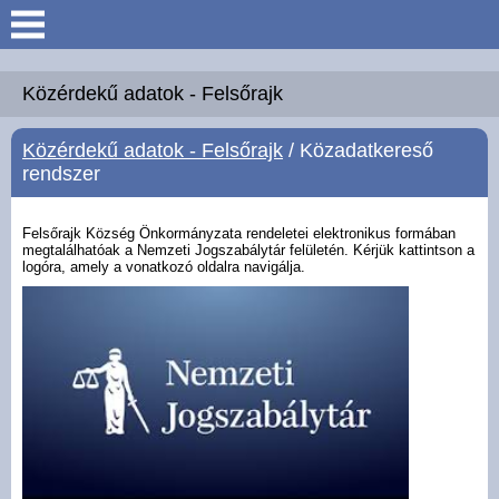
Keresés
Köszöntő
Közérdekű adatok - Felsőrajk
Közérdekű adatok - Felsőrajk
/ Közadatkereső
Hírek
rendszer
Felsőrajk
Felsőrajk Község Önkormányzata rendeletei elektronikus formában
megtalálhatóak a Nemzeti Jogszabálytár felületén. Kérjük kattintson a
logóra, amely a vonatkozó oldalra navigálja.
Polgármesteri Hivatal
Intézmények
Közérdekű adatok -
Felsőrajk
Galéria