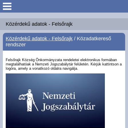
Keresés
Köszöntő
Közérdekű adatok - Felsőrajk
Közérdekű adatok - Felsőrajk
/ Közadatkereső
Hírek
rendszer
Felsőrajk
Felsőrajk Község Önkormányzata rendeletei elektronikus formában
megtalálhatóak a Nemzeti Jogszabálytár felületén. Kérjük kattintson a
logóra, amely a vonatkozó oldalra navigálja.
Polgármesteri Hivatal
Intézmények
Közérdekű adatok -
Felsőrajk
Galéria