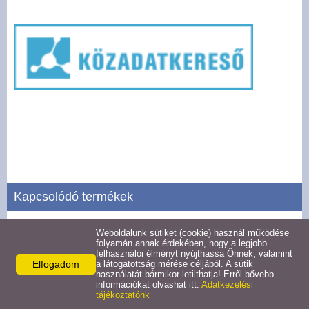
Pályázatok
Választási információk -
Felsőrajk
Választási információk -
Alsórajk
Közérdekű adatok -
Alsórajk
Kapcsolódó termékek
EFOP-1.5.2-16-2017-00008
Weboldalunk sütiket (cookie) használ működése
Szervezeti, személyzeti adatok
folyamán annak érdekében, hogy a legjobb
felhasználói élményt nyújthassa Önnek, valamint
Részletek
Elfogadom
a látogatottság mérése céljából. A sütik
használatát bármikor letilthatja! Erről bővebb
információkat olvashat itt:
Adatkezelési
tájékoztatónk