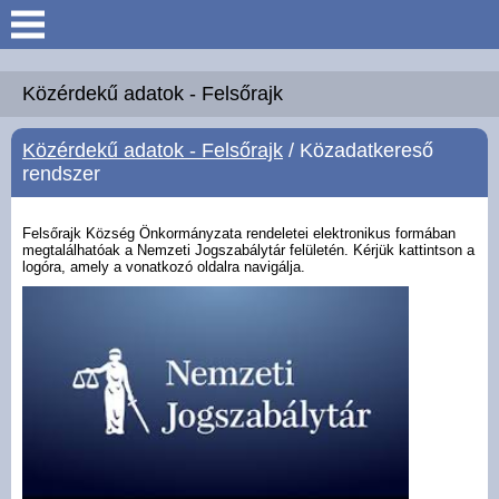
Keresés
Köszöntő
Közérdekű adatok - Felsőrajk
Közérdekű adatok - Felsőrajk
/ Közadatkereső
Hírek
rendszer
Felsőrajk
Felsőrajk Község Önkormányzata rendeletei elektronikus formában
megtalálhatóak a Nemzeti Jogszabálytár felületén. Kérjük kattintson a
logóra, amely a vonatkozó oldalra navigálja.
Polgármesteri Hivatal
Intézmények
Közérdekű adatok -
Felsőrajk
Galéria