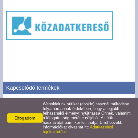
Pályázatok
Választási információk -
Felsőrajk
Választási információk -
Alsórajk
Közérdekű adatok -
Alsórajk
Kapcsolódó termékek
EFOP-1.5.2-16-2017-00008
Weboldalunk sütiket (cookie) használ működése
Gazdálkodási adatok
folyamán annak érdekében, hogy a legjobb
felhasználói élményt nyújthassa Önnek, valamint
Részletek
Elfogadom
a látogatottság mérése céljából. A sütik
használatát bármikor letilthatja! Erről bővebb
információkat olvashat itt:
Adatkezelési
tájékoztatónk