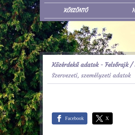
KÖSZÖNTŐ
H
Közérdekű adatok - Felsőrajk
/ 
Szervezeti, személyzeti adatok
Facebook
X