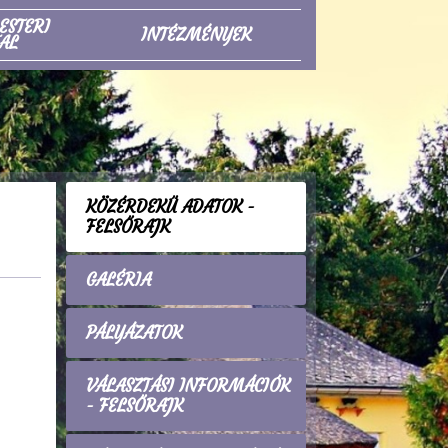
ESTERI
INTÉZMÉNYEK
AL
KÖZÉRDEKŰ ADATOK -
FELSŐRAJK
GALÉRIA
PÁLYÁZATOK
VÁLASZTÁSI INFORMÁCIÓK
- FELSŐRAJK