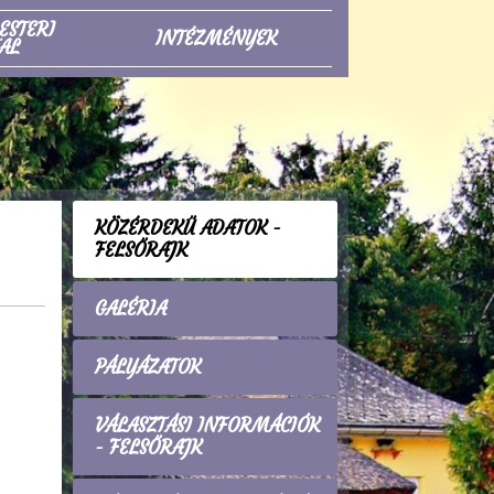
ESTERI
INTÉZMÉNYEK
AL
KÖZÉRDEKŰ ADATOK -
FELSŐRAJK
GALÉRIA
PÁLYÁZATOK
VÁLASZTÁSI INFORMÁCIÓK
- FELSŐRAJK