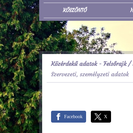
KÖSZÖNTŐ
H
Közérdekű adatok - Felsőrajk
/ 
Szervezeti, személyzeti adatok
Facebook
X