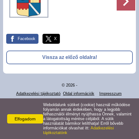
Pályázatok
Választási információk -
Felsőrajk
Facebook
X
Választási információk -
Alsórajk
Vissza az előző oldalra!
Közérdekű adatok -
Alsórajk
© 2026 -
EFOP-1.5.2-16-2017-00008
Adatkezelési tájékoztató
Oldal információk
Impresszum
Weboldalunk sütiket (cookie) használ működése
folyamán annak érdekében, hogy a legjobb
felhasználói élményt nyújthassa Önnek, valamint
Elfogadom
a látogatottság mérése céljából. A sütik
használatát bármikor letilthatja! Erről bővebb
információkat olvashat itt:
Adatkezelési
tájékoztatónk