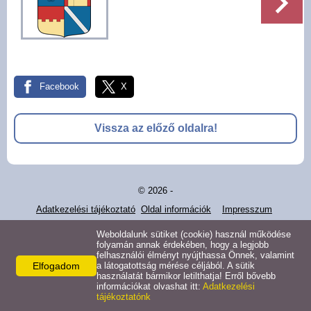
Pályázatok
Választási információk -
Felsőrajk
Facebook
X
Választási információk -
Alsórajk
Vissza az előző oldalra!
Közérdekű adatok -
Alsórajk
© 2026 -
EFOP-1.5.2-16-2017-00008
Adatkezelési tájékoztató
Oldal információk
Impresszum
Weboldalunk sütiket (cookie) használ működése
folyamán annak érdekében, hogy a legjobb
felhasználói élményt nyújthassa Önnek, valamint
Elfogadom
a látogatottság mérése céljából. A sütik
használatát bármikor letilthatja! Erről bővebb
információkat olvashat itt:
Adatkezelési
tájékoztatónk