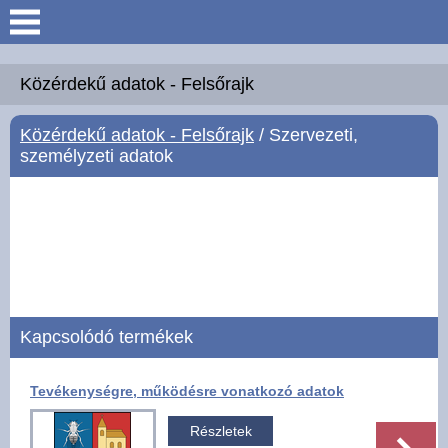
Keresés
Köszöntő
Közérdekű adatok - Felsőrajk
Közérdekű adatok - Felsőrajk
/ Szervezeti,
Hírek
személyzeti adatok
Felsőrajk
Polgármesteri Hivatal
Intézmények
Kapcsolódó termékek
Közérdekű adatok -
Felsőrajk
Tevékenységre, működésre vonatkozó adatok
Galéria
Részletek