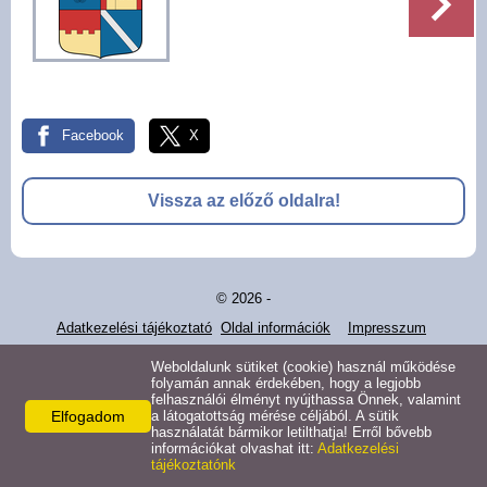
Pályázatok
Választási információk -
Felsőrajk
Facebook
X
Választási információk -
Alsórajk
Vissza az előző oldalra!
Közérdekű adatok -
Alsórajk
© 2026 -
EFOP-1.5.2-16-2017-00008
Adatkezelési tájékoztató
Oldal információk
Impresszum
Weboldalunk sütiket (cookie) használ működése
folyamán annak érdekében, hogy a legjobb
felhasználói élményt nyújthassa Önnek, valamint
Elfogadom
a látogatottság mérése céljából. A sütik
használatát bármikor letilthatja! Erről bővebb
információkat olvashat itt:
Adatkezelési
tájékoztatónk