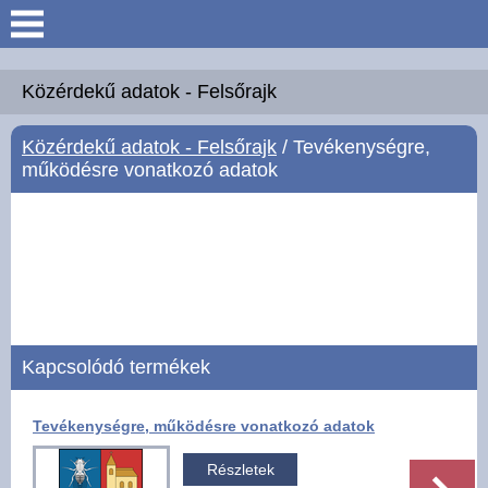
Keresés
Köszöntő
Közérdekű adatok - Felsőrajk
Közérdekű adatok - Felsőrajk
/ Tevékenységre,
Hírek
működésre vonatkozó adatok
Felsőrajk
Polgármesteri Hivatal
Intézmények
Kapcsolódó termékek
Közérdekű adatok -
Felsőrajk
Tevékenységre, működésre vonatkozó adatok
Galéria
Részletek