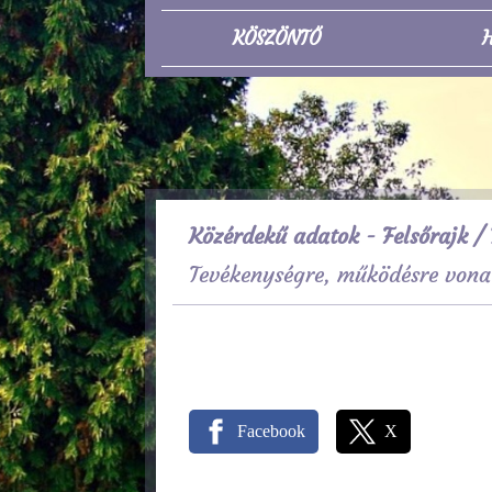
KÖSZÖNTŐ
H
Közérdekű adatok - Felsőrajk
/ 
Tevékenységre, működésre vona
Facebook
X