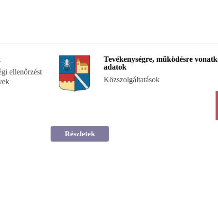
k
Tevékenységre, működésre vonatk
adatok
égi ellenőrzést
Közszolgáltatások
vek
Részletek