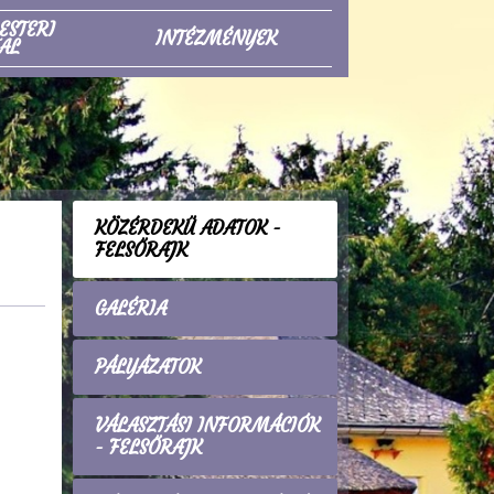
ESTERI
INTÉZMÉNYEK
AL
KÖZÉRDEKŰ ADATOK -
FELSŐRAJK
GALÉRIA
PÁLYÁZATOK
VÁLASZTÁSI INFORMÁCIÓK
- FELSŐRAJK