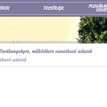
POLGÁRM
ÍREK
FELSŐRAJK
HIVAT
Tevékenységre, működésre vonatkozó adatok
tkozó adatok