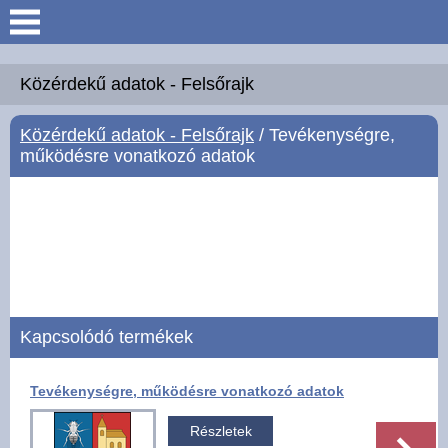
Keresés
Köszöntő
Közérdekű adatok - Felsőrajk
Közérdekű adatok - Felsőrajk
/ Tevékenységre,
Hírek
működésre vonatkozó adatok
Felsőrajk
Polgármesteri Hivatal
Intézmények
Kapcsolódó termékek
Közérdekű adatok -
Felsőrajk
Tevékenységre, működésre vonatkozó adatok
Galéria
Részletek