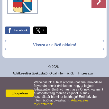
Pályázatok
Választási információk -
Felsőrajk
Facebook
X
Választási információk -
Alsórajk
Vissza az előző oldalra!
Közérdekű adatok -
Alsórajk
© 2026 -
EFOP-1.5.2-16-2017-00008
Adatkezelési tájékoztató
Oldal információk
Impresszum
Weboldalunk sütiket (cookie) használ működése
folyamán annak érdekében, hogy a legjobb
felhasználói élményt nyújthassa Önnek, valamint
Elfogadom
a látogatottság mérése céljából. A sütik
használatát bármikor letilthatja! Erről bővebb
információkat olvashat itt:
Adatkezelési
tájékoztatónk