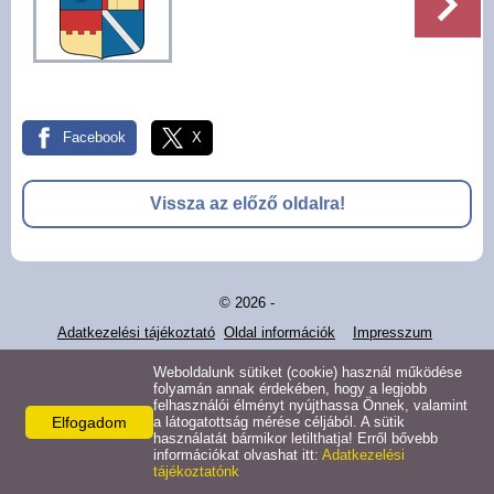
Pályázatok
Választási információk -
Felsőrajk
Facebook
X
Választási információk -
Alsórajk
Vissza az előző oldalra!
Közérdekű adatok -
Alsórajk
© 2026 -
EFOP-1.5.2-16-2017-00008
Adatkezelési tájékoztató
Oldal információk
Impresszum
Weboldalunk sütiket (cookie) használ működése
folyamán annak érdekében, hogy a legjobb
felhasználói élményt nyújthassa Önnek, valamint
Elfogadom
a látogatottság mérése céljából. A sütik
használatát bármikor letilthatja! Erről bővebb
információkat olvashat itt:
Adatkezelési
tájékoztatónk