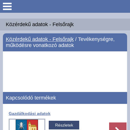
Keresés
Köszöntő
Közérdekű adatok - Felsőrajk
Közérdekű adatok - Felsőrajk
/ Tevékenységre,
Hírek
működésre vonatkozó adatok
Felsőrajk
Polgármesteri Hivatal
Intézmények
Kapcsolódó termékek
Közérdekű adatok -
Felsőrajk
Gazdálkodási adatok
Galéria
Részletek