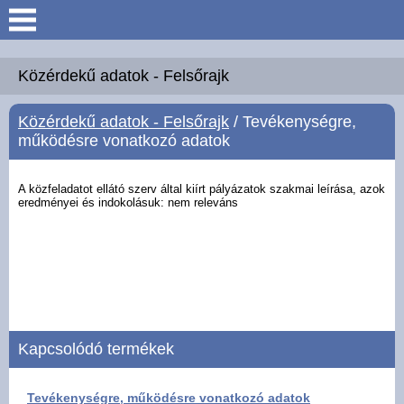
Keresés
Köszöntő
Közérdekű adatok - Felsőrajk
Közérdekű adatok - Felsőrajk
/ Tevékenységre,
Hírek
működésre vonatkozó adatok
Felsőrajk
A közfeladatot ellátó szerv által kiírt pályázatok szakmai leírása, azok
eredményei és
indokolásuk: nem releváns
Polgármesteri Hivatal
Intézmények
Közérdekű adatok -
Felsőrajk
Kapcsolódó termékek
Galéria
Tevékenységre, működésre vonatkozó adatok