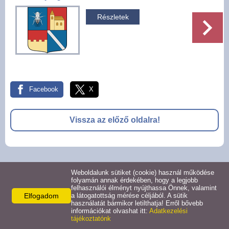
Pályázatok
Részletek
Választási információk -
Felsőrajk
Választási információk -
Alsórajk
Facebook
X
Közérdekű adatok -
Vissza az előző oldalra!
Alsórajk
EFOP-1.5.2-16-2017-00008
© 2026 -
Weboldalunk sütiket (cookie) használ működése
Adatkezelési tájékoztató
Oldal információk
Impresszum
folyamán annak érdekében, hogy a legjobb
felhasználói élményt nyújthassa Önnek, valamint
Elfogadom
a látogatottság mérése céljából. A sütik
használatát bármikor letilthatja! Erről bővebb
információkat olvashat itt:
Adatkezelési
tájékoztatónk