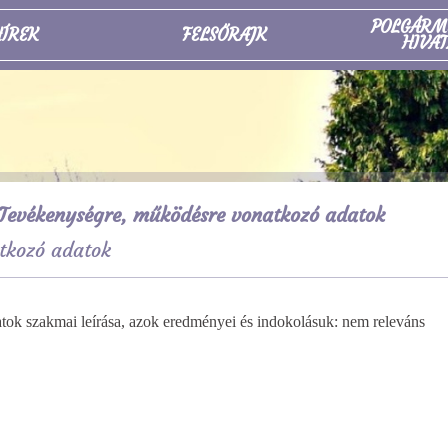
POLGÁRM
ÍREK
FELSŐRAJK
HIVAT
Tevékenységre, működésre vonatkozó adatok
tkozó adatok
ázatok szakmai leírása, azok eredményei és
indokolásuk: nem releváns