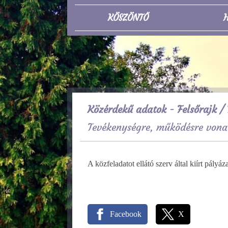
KÖSZÖNTŐ
H
Közérdekű adatok - Felsőrajk
/ 
Tevékenységre, működésre vona
A közfeladatot ellátó szerv által kiírt pály
Facebook
X