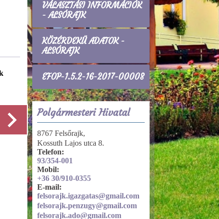
VÁLASZTÁSI INFORMÁCIÓK
- ALSÓRAJK
KÖZÉRDEKŰ ADATOK -
ALSÓRAJK
ok
Gazdálkodási adatok
EFOP-1.5.2-16-2017-00008
Működés, helyi rendeletek
Polgármesteri Hivatal
8767 Felsőrajk,
Kossuth Lajos utca 8.
Részletek
Telefon:
93/354-001
Mobil:
+36 30/910-0355
E-mail:
felsorajk.igazgatas@gmail.com
felsorajk.penzugy@gmail.com
felsorajk.ado@gmail.com