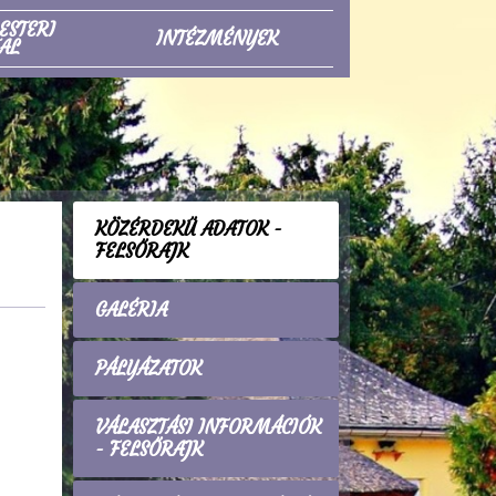
ESTERI
INTÉZMÉNYEK
AL
KÖZÉRDEKŰ ADATOK -
FELSŐRAJK
GALÉRIA
PÁLYÁZATOK
VÁLASZTÁSI INFORMÁCIÓK
- FELSŐRAJK