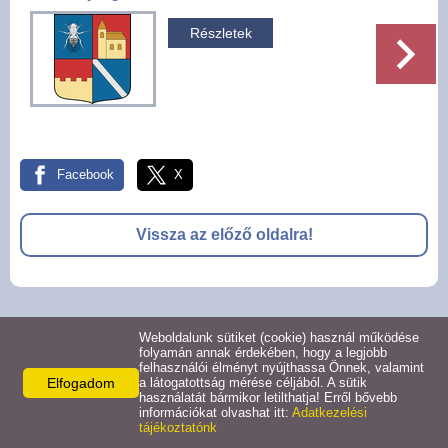
Pályázatok
Részletek
Választási információk -
Felsőrajk
Választási információk -
Alsórajk
Facebook
X
Közérdekű adatok -
Vissza az előző oldalra!
Alsórajk
EFOP-1.5.2-16-2017-00008
© 2026 -
Weboldalunk sütiket (cookie) használ működése
Adatkezelési tájékoztató
Oldal információk
Impresszum
folyamán annak érdekében, hogy a legjobb
felhasználói élményt nyújthassa Önnek, valamint
Elfogadom
a látogatottság mérése céljából. A sütik
használatát bármikor letilthatja! Erről bővebb
információkat olvashat itt:
Adatkezelési
tájékoztatónk