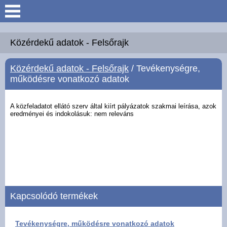
Keresés
Köszöntő
Közérdekű adatok - Felsőrajk
Közérdekű adatok - Felsőrajk
/ Tevékenységre,
Hírek
működésre vonatkozó adatok
Felsőrajk
A közfeladatot ellátó szerv által kiírt pályázatok szakmai leírása, azok
eredményei és
indokolásuk: nem releváns
Polgármesteri Hivatal
Intézmények
Közérdekű adatok -
Felsőrajk
Kapcsolódó termékek
Galéria
Tevékenységre, működésre vonatkozó adatok