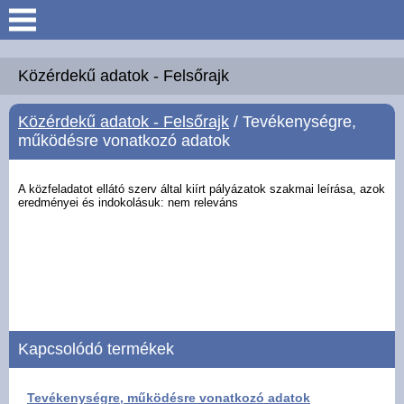
Keresés
Köszöntő
Közérdekű adatok - Felsőrajk
Közérdekű adatok - Felsőrajk
/ Tevékenységre,
Hírek
működésre vonatkozó adatok
Felsőrajk
A közfeladatot ellátó szerv által kiírt pályázatok szakmai leírása, azok
eredményei és
indokolásuk: nem releváns
Polgármesteri Hivatal
Intézmények
Közérdekű adatok -
Felsőrajk
Kapcsolódó termékek
Galéria
Tevékenységre, működésre vonatkozó adatok