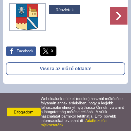
Pályázatok
Részletek
Választási információk -
Felsőrajk
Választási információk -
Alsórajk
Facebook
X
Közérdekű adatok -
Vissza az előző oldalra!
Alsórajk
EFOP-1.5.2-16-2017-00008
© 2026 -
Weboldalunk sütiket (cookie) használ működése
Adatkezelési tájékoztató
Oldal információk
Impresszum
folyamán annak érdekében, hogy a legjobb
felhasználói élményt nyújthassa Önnek, valamint
Elfogadom
a látogatottság mérése céljából. A sütik
használatát bármikor letilthatja! Erről bővebb
információkat olvashat itt:
Adatkezelési
tájékoztatónk