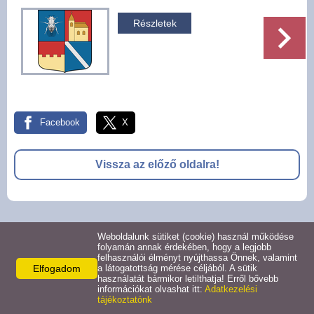
Pályázatok
Részletek
Választási információk -
Felsőrajk
Választási információk -
Alsórajk
Facebook
X
Közérdekű adatok -
Vissza az előző oldalra!
Alsórajk
EFOP-1.5.2-16-2017-00008
© 2026 -
Weboldalunk sütiket (cookie) használ működése
Adatkezelési tájékoztató
Oldal információk
Impresszum
folyamán annak érdekében, hogy a legjobb
felhasználói élményt nyújthassa Önnek, valamint
Elfogadom
a látogatottság mérése céljából. A sütik
használatát bármikor letilthatja! Erről bővebb
információkat olvashat itt:
Adatkezelési
tájékoztatónk