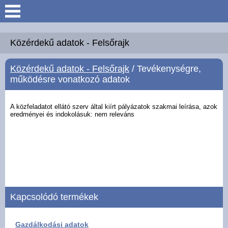
Keresés
Köszöntő
Közérdekű adatok - Felsőrajk
Közérdekű adatok - Felsőrajk
/ Tevékenységre,
Hírek
működésre vonatkozó adatok
Felsőrajk
A közfeladatot ellátó szerv által kiírt pályázatok szakmai leírása, azok
eredményei és
indokolásuk: nem releváns
Polgármesteri Hivatal
Intézmények
Közérdekű adatok -
Felsőrajk
Kapcsolódó termékek
Galéria
Gazdálkodási adatok