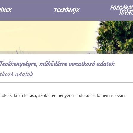
POLGÁRM
ÍREK
FELSŐRAJK
HIVAT
Tevékenységre, működésre vonatkozó adatok
tkozó adatok
ázatok szakmai leírása, azok eredményei és
indokolásuk: nem releváns