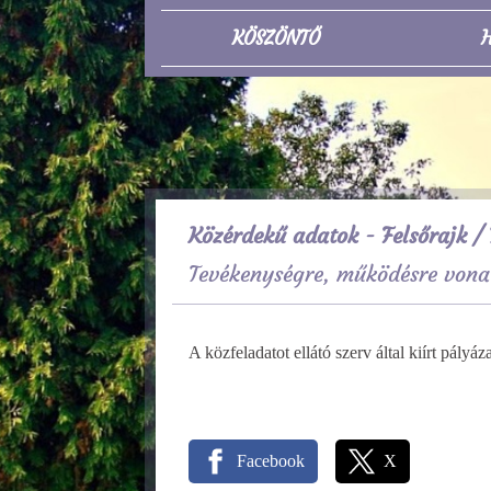
KÖSZÖNTŐ
H
Közérdekű adatok - Felsőrajk
/ 
Tevékenységre, működésre vona
A közfeladatot ellátó szerv által kiírt pály
Facebook
X