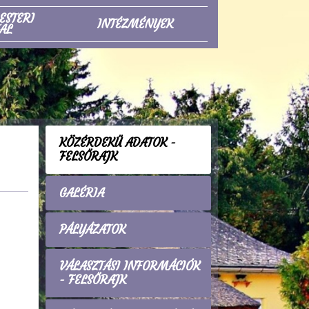
ESTERI
INTÉZMÉNYEK
AL
KÖZÉRDEKŰ ADATOK -
FELSŐRAJK
GALÉRIA
PÁLYÁZATOK
VÁLASZTÁSI INFORMÁCIÓK
- FELSŐRAJK