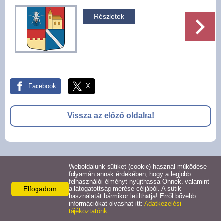
Pályázatok
Részletek
Választási információk -
Felsőrajk
Választási információk -
Alsórajk
Facebook
X
Közérdekű adatok -
Vissza az előző oldalra!
Alsórajk
EFOP-1.5.2-16-2017-00008
© 2026 -
Weboldalunk sütiket (cookie) használ működése
Adatkezelési tájékoztató
Oldal információk
Impresszum
folyamán annak érdekében, hogy a legjobb
felhasználói élményt nyújthassa Önnek, valamint
Elfogadom
a látogatottság mérése céljából. A sütik
használatát bármikor letilthatja! Erről bővebb
információkat olvashat itt:
Adatkezelési
tájékoztatónk