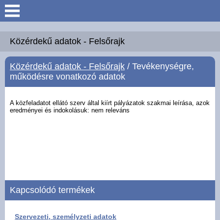
Keresés
Köszöntő
Közérdekű adatok - Felsőrajk
Közérdekű adatok - Felsőrajk
/ Tevékenységre,
Hírek
működésre vonatkozó adatok
Felsőrajk
A közfeladatot ellátó szerv által kiírt pályázatok szakmai leírása, azok
eredményei és
indokolásuk: nem releváns
Polgármesteri Hivatal
Intézmények
Közérdekű adatok -
Felsőrajk
Kapcsolódó termékek
Galéria
Szervezeti, személyzeti adatok