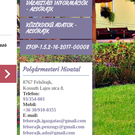
VÁLASZTÁSI INFORMÁCIÓK
- ALSÓRAJK
KÖZÉRDEKŰ ADATOK -
ALSÓRAJK
ozó
Gazdálkodási adatok
EFOP-1.5.2-16-2017-00008
Működés, helyi rendeletek
Polgármesteri Hivatal
8767 Felsőrajk,
Kossuth Lajos utca 8.
Részletek
Telefon:
93/354-001
Mobil:
+36 30/910-0355
E-mail:
felsorajk.igazgatas@gmail.com
felsorajk.penzugy@gmail.com
felsorajk.ado@gmail.com