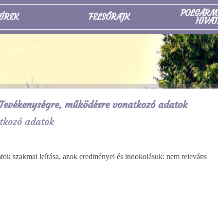
POLGÁRM
ÍREK
FELSŐRAJK
HIVAT
Tevékenységre, működésre vonatkozó adatok
tkozó adatok
ázatok szakmai leírása, azok eredményei és
indokolásuk: nem releváns