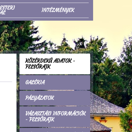
ESTERI
INTÉZMÉNYEK
AL
KÖZÉRDEKŰ ADATOK -
FELSŐRAJK
GALÉRIA
PÁLYÁZATOK
VÁLASZTÁSI INFORMÁCIÓK
- FELSŐRAJK