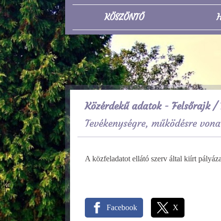
KÖSZÖNTŐ
H
Közérdekű adatok - Felsőrajk
/ 
Tevékenységre, működésre vona
A közfeladatot ellátó szerv által kiírt pály
Facebook
X