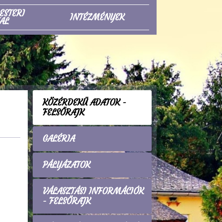
ESTERI
INTÉZMÉNYEK
AL
KÖZÉRDEKŰ ADATOK -
FELSŐRAJK
GALÉRIA
PÁLYÁZATOK
VÁLASZTÁSI INFORMÁCIÓK
- FELSŐRAJK