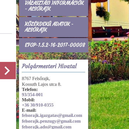
VÁLASZTÁSI INFORMÁCIÓK
- ALSÓRAJK
KÖZÉRDEKŰ ADATOK -
ALSÓRAJK
Gazdálkodási adatok
EFOP-1.5.2-16-2017-00008
Működés, helyi rendeletek
Polgármesteri Hivatal
8767 Felsőrajk,
Kossuth Lajos utca 8.
Részletek
Telefon:
93/354-001
Mobil:
+36 30/910-0355
E-mail:
felsorajk.igazgatas@gmail.com
felsorajk.penzugy@gmail.com
felsorajk.ado@gmail.com