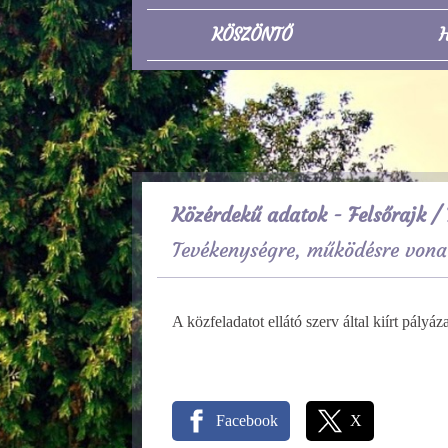
KÖSZÖNTŐ
H
Közérdekű adatok - Felsőrajk
/ 
Tevékenységre, működésre vona
A közfeladatot ellátó szerv által kiírt pály
Facebook
X