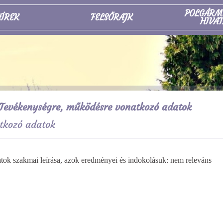
POLGÁRM
ÍREK
FELSŐRAJK
HIVAT
Tevékenységre, működésre vonatkozó adatok
tkozó adatok
ázatok szakmai leírása, azok eredményei és
indokolásuk: nem releváns