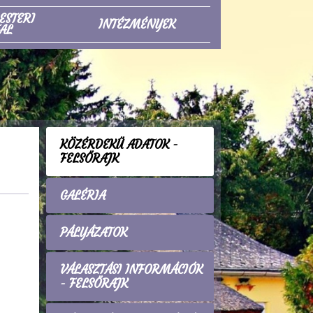
ESTERI
INTÉZMÉNYEK
AL
KÖZÉRDEKŰ ADATOK -
FELSŐRAJK
GALÉRIA
PÁLYÁZATOK
VÁLASZTÁSI INFORMÁCIÓK
- FELSŐRAJK