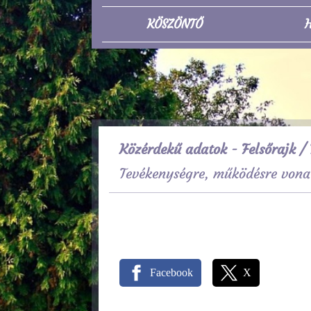
KÖSZÖNTŐ
H
Közérdekű adatok - Felsőrajk
/ 
Tevékenységre, működésre vona
Facebook
X