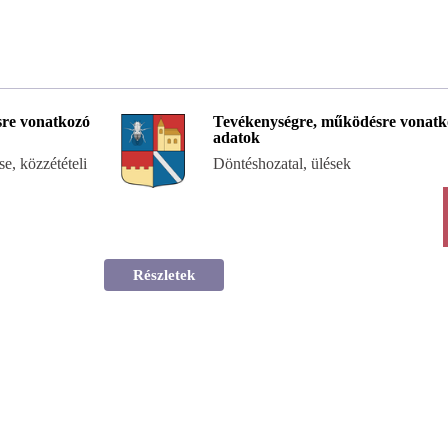
re vonatkozó
Tevékenységre, működésre vonatk
adatok
e, közzétételi
Döntéshozatal, ülések
Részletek