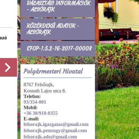
VÁLASZTÁSI INFORMÁCIÓK
- ALSÓRAJK
KÖZÉRDEKŰ ADATOK -
ALSÓRAJK
ozó
Tevékenységre, működésre vonatkozó
adatok
EFOP-1.5.2-16-2017-00008
A hatósági ügyek intézésének rendjével
kapcsolatos adatok
Polgármesteri Hivatal
8767 Felsőrajk,
Részletek
Kossuth Lajos utca 8.
Telefon:
93/354-001
Mobil:
+36 30/910-0355
E-mail:
felsorajk.igazgatas@gmail.com
felsorajk.penzugy@gmail.com
felsorajk.ado@gmail.com