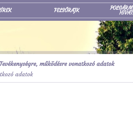
POLGÁRM
ÍREK
FELSŐRAJK
HIVAT
Tevékenységre, működésre vonatkozó adatok
tkozó adatok