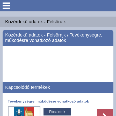
Keresés
Köszöntő
Közérdekű adatok - Felsőrajk
Közérdekű adatok - Felsőrajk
/ Tevékenységre,
Hírek
működésre vonatkozó adatok
Felsőrajk
Polgármesteri Hivatal
Intézmények
Kapcsolódó termékek
Közérdekű adatok -
Felsőrajk
Tevékenységre, működésre vonatkozó adatok
Galéria
Részletek