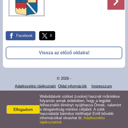
Pályázatok
Választási információk -
Felsőrajk
Facebook
X
Választási információk -
Alsórajk
Vissza az előző oldalra!
Közérdekű adatok -
Alsórajk
© 2026 -
EFOP-1.5.2-16-2017-00008
Adatkezelési tájékoztató
Oldal információk
Impresszum
Weboldalunk sütiket (cookie) használ működése
folyamán annak érdekében, hogy a legjobb
felhasználói élményt nyújthassa Önnek, valamint
Elfogadom
a látogatottság mérése céljából. A sütik
használatát bármikor letilthatja! Erről bővebb
információkat olvashat itt:
Adatkezelési
tájékoztatónk