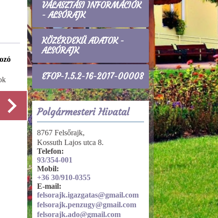
VÁLASZTÁSI INFORMÁCIÓK
- ALSÓRAJK
KÖZÉRDEKŰ ADATOK -
ALSÓRAJK
ozó
Tevékenységre, működésre vonatkozó
adatok
EFOP-1.5.2-16-2017-00008
ok
A szerv alaptevékenysége, feladat- és
hatásköre
Polgármesteri Hivatal
8767 Felsőrajk,
Részletek
Kossuth Lajos utca 8.
Telefon:
93/354-001
Mobil:
+36 30/910-0355
E-mail:
felsorajk.igazgatas@gmail.com
felsorajk.penzugy@gmail.com
felsorajk.ado@gmail.com