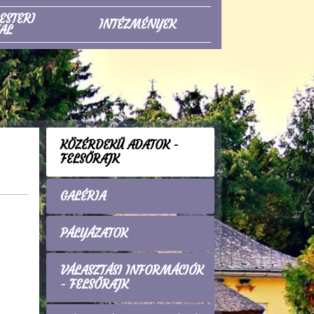
ESTERI
INTÉZMÉNYEK
AL
KÖZÉRDEKŰ ADATOK -
FELSŐRAJK
GALÉRIA
PÁLYÁZATOK
VÁLASZTÁSI INFORMÁCIÓK
- FELSŐRAJK