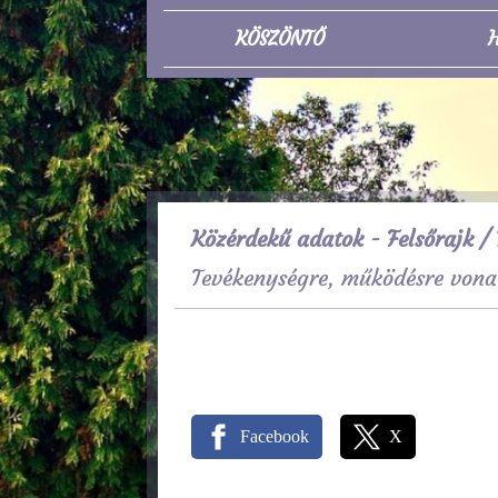
KÖSZÖNTŐ
H
Közérdekű adatok - Felsőrajk
/ 
Tevékenységre, működésre vona
Facebook
X