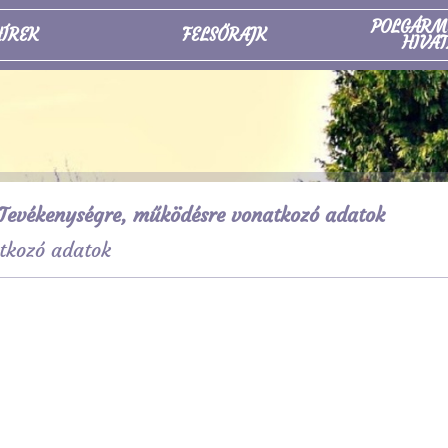
POLGÁRM
ÍREK
FELSŐRAJK
HIVAT
Tevékenységre, működésre vonatkozó adatok
tkozó adatok