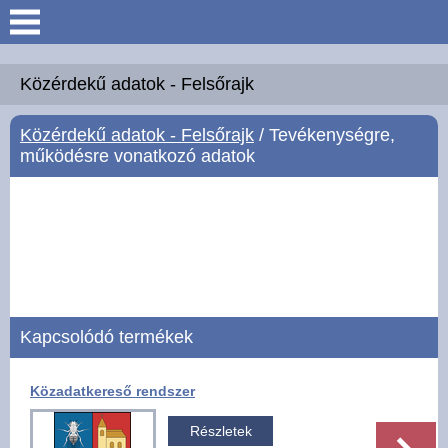
Keresés
Köszöntő
Közérdekű adatok - Felsőrajk
Közérdekű adatok - Felsőrajk
/ Tevékenységre,
Hírek
működésre vonatkozó adatok
Felsőrajk
Polgármesteri Hivatal
Intézmények
Kapcsolódó termékek
Közérdekű adatok -
Felsőrajk
Közadatkereső rendszer
Galéria
Részletek