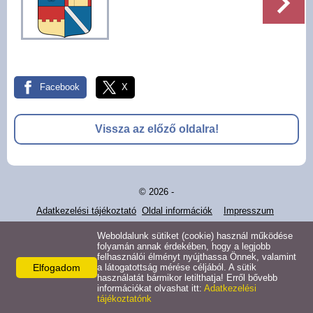
Pályázatok
Választási információk -
Felsőrajk
Facebook
X
Választási információk -
Alsórajk
Vissza az előző oldalra!
Közérdekű adatok -
Alsórajk
© 2026 -
EFOP-1.5.2-16-2017-00008
Adatkezelési tájékoztató
Oldal információk
Impresszum
Weboldalunk sütiket (cookie) használ működése
folyamán annak érdekében, hogy a legjobb
felhasználói élményt nyújthassa Önnek, valamint
Elfogadom
a látogatottság mérése céljából. A sütik
használatát bármikor letilthatja! Erről bővebb
információkat olvashat itt:
Adatkezelési
tájékoztatónk