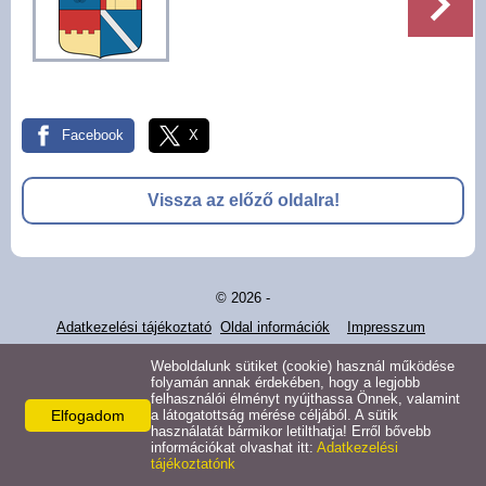
Pályázatok
Választási információk -
Felsőrajk
Facebook
X
Választási információk -
Alsórajk
Vissza az előző oldalra!
Közérdekű adatok -
Alsórajk
© 2026 -
EFOP-1.5.2-16-2017-00008
Adatkezelési tájékoztató
Oldal információk
Impresszum
Weboldalunk sütiket (cookie) használ működése
folyamán annak érdekében, hogy a legjobb
felhasználói élményt nyújthassa Önnek, valamint
Elfogadom
a látogatottság mérése céljából. A sütik
használatát bármikor letilthatja! Erről bővebb
információkat olvashat itt:
Adatkezelési
tájékoztatónk