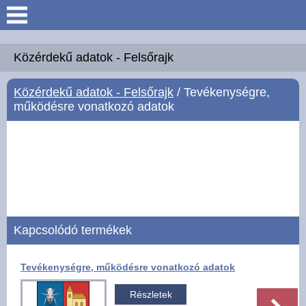
Keresés
Köszöntő
Közérdekű adatok - Felsőrajk
Közérdekű adatok - Felsőrajk
/ Tevékenységre,
Hírek
működésre vonatkozó adatok
Felsőrajk
Polgármesteri Hivatal
Intézmények
Kapcsolódó termékek
Közérdekű adatok -
Felsőrajk
Tevékenységre, működésre vonatkozó adatok
Galéria
Részletek